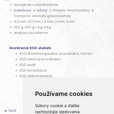
lacnejší ako u konkurencie
trubičkový
a
tyčový
s rôznymi hmotnosťami a
rozmermi, olovnatý aj bezolovnatý
0,5 mm, 0,7 mm, 1,0 mm, 2 mm, 3 mm
250 g, 500 g, 1 kg, 5 kg
analýza cínu zdarma
Rozšírenie ESD služieb
ESD školenia (operátor, koordinátor, tréner)
ESD externý koordinátor
ESD audit
ESD konzultácie
ESD dokumentácia
Používame cookies
Súbory cookie a ďalšie
Späť
technológie sledovania