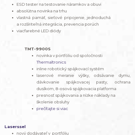
ESD tester na testovanie náramkov a obuvi
absolútna novinka na trhu
vlastná pamäť, sieťové pripojenie, jednoduchá
a rozšíriteľná integrácia, prevencia porúch
viacfarebné LED diódy
TMT-9900S
novinka v portfóliu od spoločnosti
Thermaltronics
inline robotický spájkovací systém
laserové meranie výšky, odsávanie dymu,
dávkovanie spájkovacej pasty, ochrana
dusíkom, 8-osová spájkovacia platforma
presnosť spájkovania a nízke náklady na
školenie obsluhy
prečítajte si viac
Laserssel
nový dodávateľ v portfóliu