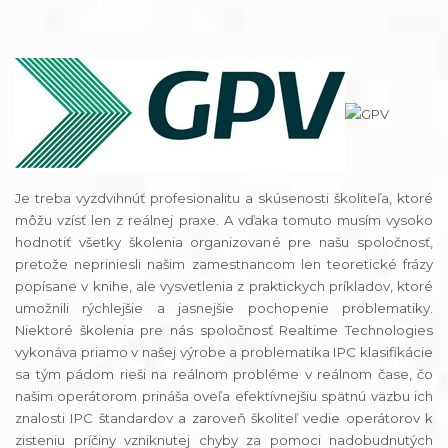
Je treba vyzdvihnúť profesionalitu a skúsenosti školiteľa, ktoré
môžu vzísť len z reálnej praxe. A vďaka tomuto musím vysoko
hodnotiť všetky školenia organizované pre našu spoločnosť,
pretože nepriniesli našim zamestnancom len teoretické frázy
popísane v knihe, ale vysvetlenia z praktickych príkladov, ktoré
umožnili rýchlejšie a jasnejšie pochopenie problematiky.
Niektoré školenia pre nás spoločnosť Realtime Technologies
vykonáva priamo v našej výrobe a problematika IPC klasifikácie
sa tým pádom rieši na reálnom probléme v reálnom čase, čo
našim operátorom prináša oveľa efektívnejšiu spätnú väzbu ich
znalosti IPC štandardov a zaroveň školiteľ vedie operátorov k
zisteniu príčiny vzniknutej chyby za pomoci nadobudnutých