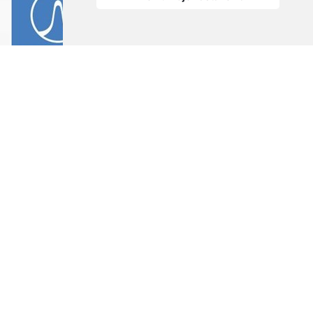
Dodatočne by som Vám chcel poďakovať za zorganizovanie
školenia normy IPC-A-610-E, ktoré sa konalo v TESLE Liptovský
Hrádok 22-24.5.2013. Prebehlo na profesionálnej úrovni, v
neformálnej atmosfére, s čím vyjadrili spokojnosť aj kolegovia z
našej partnerskej firmy, ktorí sa zúčastnili školenia. Školiteľ, p. Jiří
Dostál, nám prístupnou cestou sprostredkoval metódu, ako
pristupovať k praktickej aplikácii normy v našej výrobe. Musím
takisto oceniť aj praktické informácie z výrobnej praxe, ktoré
nám buď potvrdili správnosť našich výrobných postupov, alebo
priniesli nový pohľad, ktorý ich môže pri správnej aplikácii
zlepšiť. Som presvedčený, že organizácia školenia bola
jednoznačne pre nás dobrá investícia, ktorá nám v budúcnosti
prinesie zvýšenie kvality našej výroby.
Ing. Antonín Rošťák