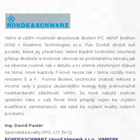
Velmi si vážím možnosti absolvovat školení IPC A610F (květen
2016) v Realtime Technilogies s.r.o. Pan Dostál dostál své
pověsti, která jej předchází. Velmi kladně hodnotím otevřený
přístup školitele a možnost věnovat se probíranému tématu jak
na obecné rovinně, tak v detailu a to včetně otevřených diskuzí
na téma: nové kapitoly F-kové revize tak i téma rozdíly mezi
revizemi E a F. Forma školení, technické znalosti lektora a
mnohé rady z pozice zkušenějšího kolegy byly jednoznačně
nadstandardní záležitostí. Věřím, že nově nabyté znalosti
uplatním také v naší firmě čímž přispěji nejen ke zvýšení
kvalifikace zaměstnanců, ale také ke zvýšení kvality našeich
produktů.
Ing. David Pasler
Specialista kvality DPS, CIT; 3V-Q
ROHDE&SCHWARZ závod Vimperk s.r.o., VIMPERK