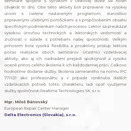
semináre spojené s výcvikom v celkovej dĺžke 48 hodín
(dvakrát tri dni). Obe tieto aktivity boli pripravené na vysokej
úrovni s cielene nastaveným programom, starostlivo
pripravenými učebnými pomôckami a s prispôsobením obsahu
špecifickým podmienkam našich procesov. Lektor sa preukázal
vysokou úrovňou technických a lektorských vedomostí a
zručností v súlade s potrebami našej spoločnosti. Veľkým
prínosom bola vysoká flexibilita a proaktívny prístup lektora
počas realizácie oboch seminárov. Účastníci vzdelávacej
aktivity, ako aj ich nadriadení prejavili spokojnosť a vysoko
ocenili prínos celého školenia k ich každodennej práci. Celkovo
hodnotíme dodanie služby, školenia zameraného na normu IPC
7711/21 ako profesionálnu a v prípade vzniknutia ďalších
vzdelávacích potrieb tohto charakteru, radi opäť využijeme
služby spoločnosti Realtime Technologies SK, s.r.o.
Mgr. Miloš Bánovský
European Repair Center Manager
Delta Electronics (Slovakia), s.r.o.