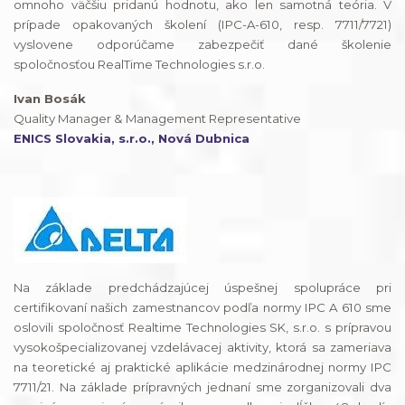
omnoho väčšiu pridanú hodnotu, ako len samotná teória. V
prípade opakovaných školení (IPC-A-610, resp. 7711/7721)
vyslovene odporúčame zabezpečiť dané školenie
spoločnosťou RealTime Technologies s.r.o.
Ivan Bosák
Quality Manager & Management Representative
ENICS Slovakia, s.r.o., Nová Dubnica
Na základe predchádzajúcej úspešnej spolupráce pri
certifikovaní našich zamestnancov podľa normy IPC A 610 sme
oslovili spoločnosť Realtime Technologies SK, s.r.o. s prípravou
vysokošpecializovanej vzdelávacej aktivity, ktorá sa zameriava
na teoretické aj praktické aplikácie medzinárodnej normy IPC
7711/21. Na základe prípravných jednaní sme zorganizovali dva