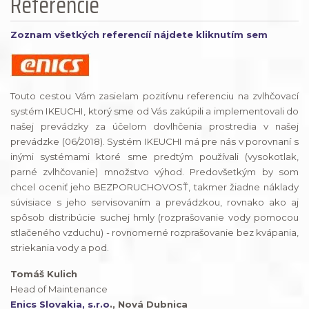
Referencie
Zoznam všetkých referencíí nájdete kliknutím sem
Touto cestou Vám zasielam pozitívnu referenciu na zvlhčovací
systém IKEUCHI, ktorý sme od Vás zakúpili a implementovali do
našej prevádzky za účelom dovlhčenia prostredia v našej
prevádzke (06/2018). Systém IKEUCHI má pre nás v porovnaní s
inými systémami ktoré sme predtým používali (vysokotlak,
parné zvlhčovanie) množstvo výhod. Predovšetkým by som
chcel oceniť jeho BEZPORUCHOVOSŤ, takmer žiadne náklady
súvisiace s jeho servisovaním a prevádzkou, rovnako ako aj
spôsob distribúcie suchej hmly (rozprašovanie vody pomocou
stlačeného vzduchu) - rovnomerné rozprašovanie bez kvápania,
striekania vody a pod.
Tomáš Kulich
Head of Maintenance
Enics Slovakia, s.r.o
., Nová Dubnica