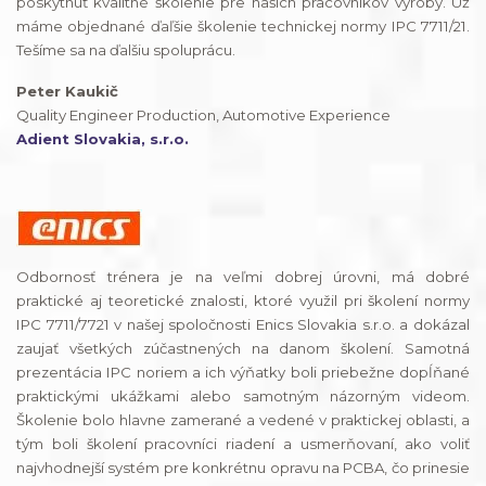
poskytnúť kvalitné školenie pre našich pracovníkov výroby. Už
máme objednané ďaľšie školenie technickej normy IPC 7711/21.
Tešíme sa na ďalšiu spoluprácu.
Peter Kaukič
Quality Engineer Production, Automotive Experience
Adient Slovakia, s.r.o.
Odbornosť trénera je na veľmi dobrej úrovni, má dobré
praktické aj teoretické znalosti, ktoré využil pri školení normy
IPC 7711/7721 v našej spoločnosti Enics Slovakia s.r.o. a dokázal
zaujať všetkých zúčastnených na danom školení. Samotná
prezentácia IPC noriem a ich výňatky boli priebežne dopĺňané
praktickými ukážkami alebo samotným názorným videom.
Školenie bolo hlavne zamerané a vedené v praktickej oblasti, a
tým boli školení pracovníci riadení a usmerňovaní, ako voliť
najvhodnejší systém pre konkrétnu opravu na PCBA, čo prinesie