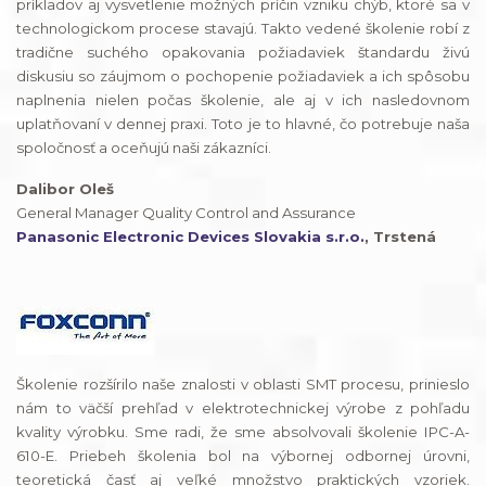
príkladov aj vysvetlenie možných príčin vzniku chýb, ktoré sa v
technologickom procese stavajú. Takto vedené školenie robí z
tradične suchého opakovania požiadaviek štandardu živú
diskusiu so záujmom o pochopenie požiadaviek a ich spôsobu
naplnenia nielen počas školenie, ale aj v ich nasledovnom
uplatňovaní v dennej praxi. Toto je to hlavné, čo potrebuje naša
spoločnosť a oceňujú naši zákazníci.
Dalibor Oleš
General Manager Quality Control and Assurance
Panasonic Electronic Devices Slovakia s.r.o.
, Trstená
Školenie rozšírilo naše znalosti v oblasti SMT procesu, prinieslo
nám to väčší prehľad v elektrotechnickej výrobe z pohľadu
kvality výrobku. Sme radi, že sme absolvovali školenie IPC-A-
610-E. Priebeh školenia bol na výbornej odbornej úrovni,
teoretická časť aj veľké množstvo praktických vzoriek.