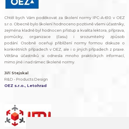
Chtěl bych Vám poděkovat za školení normy IPC-A-610 v OEZ
s.r.o. Obecně bylo školení hodnoceno pozitivně všemi účastníky,
zejména kladně byl hodnocen přístup a kvalita lektora, příprava,
pomůcky, organizace (času) i srozumitelný způsob
podání. Osobně oceňuji přiblížení normy formou diskuze o
konkrétních případech v OEZ, ale i o jiných případech z praxe.
Většina účastníků si odnesla mnoho praktických informací,
mimo jiné i nad rámec školené normy.
Jiří Stejskal
R&D - Products Design
OEZ s.r.o., Letohrad