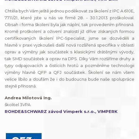
Chtěla bych Vám ještě jednou poděkovat za školení z IPC A 610E,
7711/21, které jste u nás ve firmě 28. - 30.1.2013 proškoloval.
Obsah i forma školení byla jak náplní, tak provedením přínosná.
Kromě proškolení a oživení znalostí již dříve získaných formou
certifikovaných školení IPC-Specialist, jsme se dozvěděli a
hlavně v praxi vyzkoušeli další nová rozšířená specifika v oblasti
oprav a výměny jak součástek s klasickými drátěnými vývody,
tak SMD součástek a oprav na DPS. Díky Vám rozšíříme druhy a
typy odpajovacích a čistících hrotů a pozměníme technologii
výměny hlavně QFP a QFJ součástek. Školení se nám všem
velice líbilo a doufám že i do budoucna bude naše spolupráce
stejně přínosná.
Andrea Milotová Ing.
školitel 3VPA
ROHDE&SCHWARZ závod Vimperk s.r.o., VIMPERK