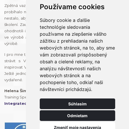
Používame cookies
Zpětná vazba od všech účastníků školení IPC 610, které u nás
probíhalo minulý týden, byla úžasná. Musím říct, že se mi ještě
nestalo, aby za mnou lidi chodili a děkovali mi za tak výborné
Súbory cookie a ďalšie
školení. Zaujal je Váš přístup a způsob školení. Velmi pozitivně
technológie sledovania
ohodnotili i praktickou část, při které jste strávil s účastníky čas
používame na zlepšenie vášho
ve výrobě a probíral jste s nimi možné příklady právě na naší
zážitku z prehliadania našich
výrobě.
webových stránok, na to, aby sme
vám zobrazovali prispôsobený
I pro mne to bylo velkým přínosem. I přes to, že jsem nemohla
strávit s Vámi celé 3-denní školení, tak jsem se nechala
obsah a cielené reklamy, na
inspirovat Vašim způsobem školení a již teď to přineslo ovoce.
analýzu návštevnosti našich
Ještě jednou Vám děkuji a věřím, že další školení bude stejně
webových stránok a na
vydařené.
pochopenie toho, odkiaľ naši
návštevníci prichádzajú.
Helena Šimčíková
Training Specialist
Integrated Micro-Electronics, Třemošná
Súhlasím
Odmietam
Zmeniť moje nastavenia