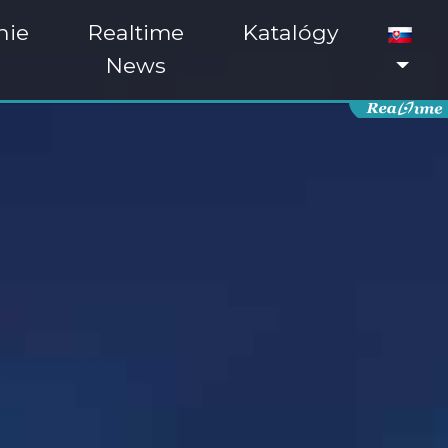
nie
Realtime
Katalógy
News