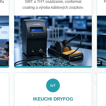
dľa
SMT a THT osádzanie, conformal
P
coating a výroba káblových zväzkov.
IoT
IKEUCHI DRYFOG