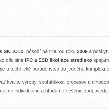
 SK, s.r.o.
pôsobí na trhu od roku
2009
a poskytu
ko oficiálne
IPC a ESD školiace stredisko
spájam
gie a technické poradenstvo do jedného komplexné
vať kvalitu výroby, spoľahlivosť procesov a dlhodo
pujeme individuálne a hľadáme riešenie zodpoveda