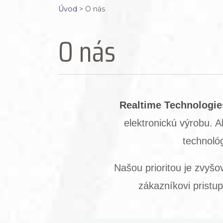
Úvod
>
O nás
O nás
Realtime Technologies
elektronickú výrobu. A
technoló
Našou prioritou je zvyšo
zákazníkovi pristu