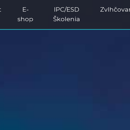
t
E-
IPC/ESD
Zvlhčova
shop
Školenia