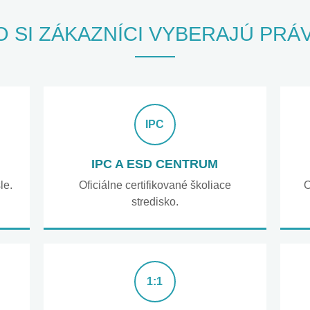
 SI ZÁKAZNÍCI VYBERAJÚ PRÁ
IPC
IPC A ESD CENTRUM
le.
Oficiálne certifikované školiace
O
stredisko.
1:1