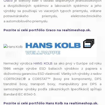
Graco
je svetový líder v oblasti disperzných jednozložkových
a dvojzložkových systémov a lakovacích systémov a jeho
výrobky sa používajú vo viacerých typoch priemyslu, vrátane
potravinárskeho priemyslu, elektrotechnického
a automobilového priemyslu.
Pozrite si celé portfólio Graco na realtimeshop.sk.
Nemecký výrobca
HANS KOLB
sa ako prvý v Európe od roku
1986 venuje výrobe ESD baliacich výrobkov z papiera s
doživotnou garanciou ESD vlastností. Všetky ich výrobky z radov
CORTRONIC® a CORSTAT™ (boxy pre komponenty, DPS
tranzitné boxy, transport boxy, manipulátory pre DPS a
samozrejme výrobky podľa zákazníckych špecifikácií) spĺňajú
štandard IEC 61340-5.
Pozrite si celé portfólio Hans Kolb na realtimeshop.sk.