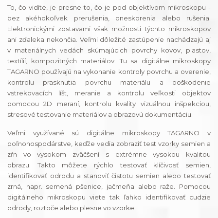
To, čo vidíte, je presne to, čo je pod objektívom mikroskopu -
bez akéhokoľvek prerušenia, oneskorenia alebo rušenia.
Elektronickými zostavami však možnosti týchto mikroskopov
ani zďaleka nekončia. Veľmi dôležité zastúpenie nachádzajú aj
v materiálnych vedách skúmajúcich
povrchy kovov, plastov,
textílií, kompozitných materiálov. Tu sa digitálne mikroskopy
TAGARNO používajú na v
ykonanie kontroly povrchu a overenie
,
kontrolu prasknutia povrchu materiálu a poškodenie
vstrekovacích líšt, meranie
a kontrolu veľkosti objektov
pomocou 2D meraní
, kontrolu kvality vizuálnou inšpekciou,
stresové testovanie materiálov a obrazovú dokumentáciu.
Veľmi využívané sú digitálne mikroskopy TAGARNO v
poľnohospodárstve, keďže vedia zobraziť test vzorky semien a
zŕn vo vysokom zväčšení s extrémne vysokou kvalitou
obrazu. Takto môžete rýchlo testovať klíčivosť semien,
identifikovať odrodu a stanoviť čistotu semien alebo testovať
zrná, napr. semená pšenice, jačmeňa alebo raže. Pomocou
digitálneho mikroskopu viete tak ľahko identifikovať cudzie
odrody, roztoče alebo plesne vo vzorke.