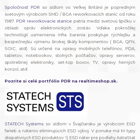
Spoločnosť PDR
so sídlom vo Veľkej Británii je popredným
svetovým výrobcom SMD / BGA reworkovacích staníc od roku
1987.
PDR reworkovacie stanice
patria medzi svetovú špičku v
oblasti opráv elektronických zostáv. Vďaka pokročilej
technológií usmernenia Infra žiarenia poskytuje rýchlejšiu a
bezpečnejšiu výmenu širokej škály komponentov ( BGA, QFN,
SOIC, atď). Sú určené na opravy mobilných telefónov, PDA,
tabletov, notebookov, stolných počítačov, opravy serverov,
spotrebnej elektroniky, set-top boxov, TV, opravy herných
konzol, atď.
Pozrite si celé portfólio PDR na realtimeshop.sk.
STATECH Systems
so sídlom v Švajčiarsku je výrobcom ESD
farieb a náterov eliminujúcich ESD výboj. V ponuke má tri typy
disipatívnych ESD produktov: 1) ESD náter pre podlahy AstraStat