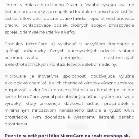
lídrom v oblasti precízneho čistenia. Vyrába vysoko kvalitné
čistiace prostriedky ako napríklad kontaktné povrchové čističe,
čističe reflow pecí, odstraňovače tavidiel, lepidiel, odstraňovače
prachu, ochladzovače dosiek plošných spojov, zmrazovacie
spreje, priemyselné utierky a kefky.
Produkty MicroCare sú vyrábané v najvyššom štandarde a
spĺňajú požiadavky rôznych priemyselných odvetví, vrátane
automobilového priemyslu, elektronických
a elektrotechnických montáží, letectva alebo medicíny.
MicroCare je inovatívna spoločnosť, používajúca výlučne
ekologické chemikálie a ich chemické výrobky výraznou mierou
prispievajú k zlepšeniu procesu čistenia vo firmách po celom
svete. MicroCare vyvinul patentovaný spúšťací systém pre svoje
výrobky, ktorý umožňuje dávkovať čistiaci prostriedok s
minimálnym množstvom nanášaného čistidla a využiť 100%
prostriedku. Tým dochádza k výraznému šetreniu daného
prostriedku.
Pozrite si celé portfólio MicroCare na realtimeshop.sk.