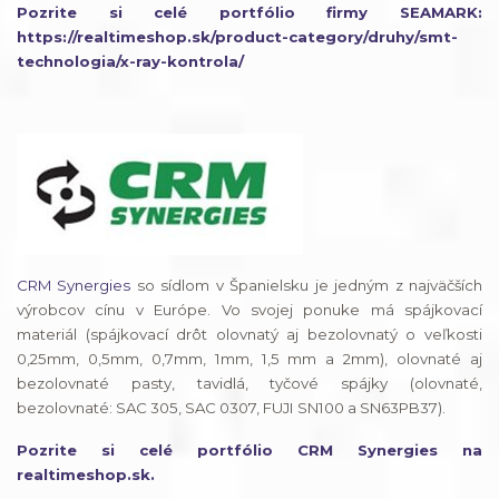
Pozrite si celé portfólio firmy SEAMARK:
https://realtimeshop.sk/product-category/druhy/smt-
technologia/x-ray-kontrola/
CRM Synergies
so sídlom v Španielsku je jedným z najväčších
výrobcov cínu v Európe. Vo svojej ponuke má spájkovací
materiál (spájkovací drôt olovnatý aj bezolovnatý o veľkosti
0,25mm, 0,5mm, 0,7mm, 1mm, 1,5 mm a 2mm), olovnaté aj
bezolovnaté pasty, tavidlá, tyčové spájky (olovnaté,
bezolovnaté: SAC 305, SAC 0307, FUJI SN100 a SN63PB37).
Pozrite si celé portfólio CRM Synergies na
realtimeshop.sk.