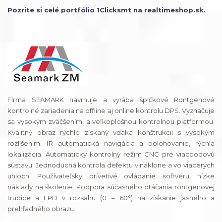
Pozrite si celé portfólio 1Clicksmt na realtimeshop.sk.
Firma SEAMARK navrhuje a vyrába špičkové Röntgenové
kontrolné zariadenia na offline aj online kontrolu DPS. Vyznačuje
sa vysokým zväčšením, a veľkoplošnou kontrolnou platformou.
Kvalitný obraz rýchlo získaný vďaka konštrukcii s vysokým
rozlíšením. IR automatická navigácia a polohovanie, rýchla
lokalizácia. Automatický kontrolný režim CNC pre viacbodovú
sústavu. Jednoduchá kontrola defektu v náklone a vo viacerých
uhloch. Používateľsky prívetivé ovládanie softvéru, nízke
náklady na školenie. Podpora súčasného otáčania röntgenovej
trubice a FPD v rozsahu (0 – 60°) na získanie jasného a
prehľadného obrazu.