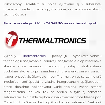
Mikroskopy TAGARNO sú hojne využívané aj v zubárstve,
forenzných vedách, patológií, medicíne, ako aj vo vojenských
technológiách.
Pozrite si celé portfólio TAGARNO na realtimeshop.sk.
Výrobky
Thermaltronics
poskytujú vysokofrekvenčnú
technológiu spájkovania. Ponúkajú spájkovacie a opravárenské
stanice, ktoré zabraňujú prehriatiu fyzikálnymi vlastnosťami,
podobne ako je to pri zariadeniach pre spájkovanie v parách
(vapor phase). Spájkovacie hroty Thermaltronics sa zahrievajú
indukciou. Keď špeciálna zliatina integrovaná v spájkovacom
hrote dosiahne požadovanú Curie teplotu, začne strácať
magnetizmus, indukční tok sa preruší a tým aj samotné
zahrievanie. Ako náhle teplota v spájkovacom hrote klesne pod
Curie bod, začína sa hrot opäť indukciou zahrievať. Niektoré