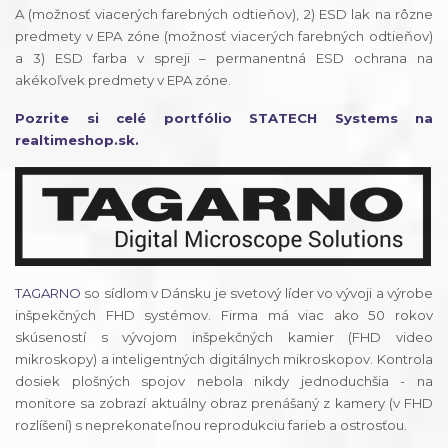
A (možnosť viacerých farebných odtieňov), 2) ESD lak na rôzne
predmety v EPA zóne (možnosť viacerých farebných odtieňov)
a 3) ESD farba v spreji – permanentná ESD ochrana na
akékoľvek predmety v EPA zóne.
Pozrite si celé portfólio STATECH Systems na
realtimeshop.sk.
TAGARNO
so sídlom v Dánsku je svetový líder vo vývoji a výrobe
inšpekčných FHD systémov. Firma má viac ako 50 rokov
skúseností s vývojom inšpekčných kamier (FHD video
mikroskopy) a inteligentných digitálnych mikroskopov. Kontrola
dosiek plošných spojov nebola nikdy jednoduchšia - na
monitore sa zobrazí aktuálny obraz prenášaný z kamery (v FHD
rozlíšení) s neprekonateľnou reprodukciu farieb a ostrosťou.