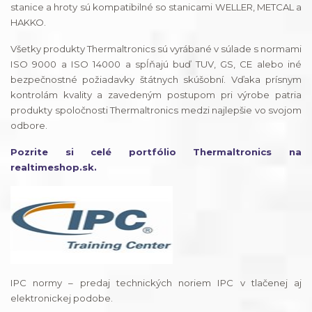
stanice a hroty sú kompatibilné so stanicami WELLER, METCAL a
HAKKO.
Všetky produkty Thermaltronics sú vyrábané v súlade s normami
ISO 9000 a ISO 14000 a spĺňajú buď TUV, GS, CE alebo iné
bezpečnostné požiadavky štátnych skúšobní. Vďaka prísnym
kontrolám kvality a zavedeným postupom pri výrobe patria
produkty spoločnosti Thermaltronics medzi najlepšie vo svojom
odbore.
Pozrite si celé portfólio Thermaltronics na
realtimeshop.sk.
IPC normy – predaj technických noriem IPC v tlačenej aj
elektronickej podobe.