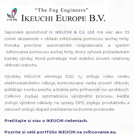
Japonská spoločnosť
H. IKEUCHI & Co. Ltd.
má viac ako 55
ročné skúsenosti v oblasti zvlhčovania pomocou suchej hmly.
Ponúka precízne automatické rozprašovače a systém
zvlhčovania pomocou suchej hmly, ktorý vyhovie požiadavkám
každej výroby, ktorá potrebuje mať stabilnú úroveň relatívnej
vlhkosti vzduchu.
Výrobky IKEUCHI eliminujú ESD, t.j. znižujú riziko vzniku
elektrostatického náboja, kontrolovane riadia úroveň vlhkosti,
potláčajú tvorbu prachu a bránia jeho priľnavosti na výrobkoch.
Celkovo zvyšujú optimalizáciu výrobného procesu, keďže
znižujú výrobné náklady na opravy DPS, zvyšujú produktivitu a
zároveň znižujú dopad znečistenia na životné prostredie.
Prečítajte si viac o IKEUCHI riešeniach.
Pozrite si celé portfólio IKEUCHI na zvlhcovanie.eu.