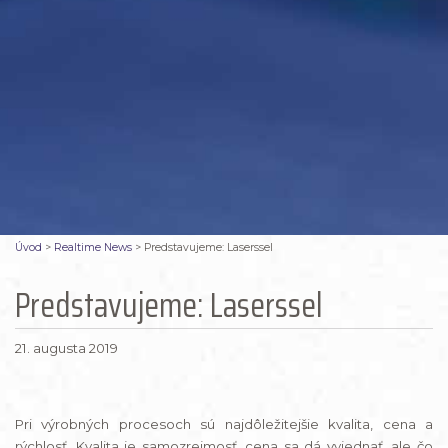
Úvod
>
Realtime News
>
Predstavujeme: Laserssel
Predstavujeme: Laserssel
21. augusta 2019
Pri výrobných procesoch sú najdôležitejšie kvalita, cena a
rýchlosť. Kvalita je samozrejmosť, cena sa dá vyjednať, ale čo