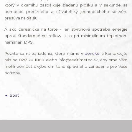
ktorý v okamihu zaspájkuje žiadanú plôšku a v sekunde sa
pomocou precízneho a užívateľsky jednoduchého softvéru
presúva na ďalšiu.
A ako čerešnička na torte - len štvrtinová spotreba energie
oproti štandardnému reflow a to pri minimálnom teplotnom
namáhaní DPS.
Pozrite sa na zariadenia, ktoré máme v
ponuke
a kontaktujte
nás na 02/2120 1800 alebo info@realtimetec.sk, aby sme Vám
mohli pomôcť s výberom toho správneho zariadenia pre Vaše
potreby.
Späť