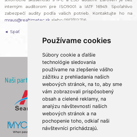
interným audítorom pre ISO9001 a IATF 16949. Spoľahlivo
zabezpečí audity podľa vašich potrieb. Kontaktujte ho na
mraus@realtimetec.sk
alebo 0917/112 716.
Späť
Používame cookies
Súbory cookie a ďalšie
technológie sledovania
používame na zlepšenie vášho
zážitku z prehliadania našich
Naši partneri
webových stránok, na to, aby sme
vám zobrazovali prispôsobený
obsah a cielené reklamy, na
analýzu návštevnosti našich
webových stránok a na
pochopenie toho, odkiaľ naši
návštevníci prichádzajú.