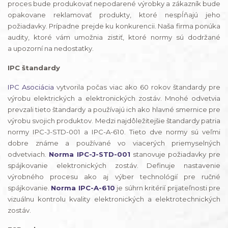
proces bude produkovať nepodarené výrobky a zákazník bude
opakovane reklamovať produkty, ktoré nespĺňajú jeho
požiadavky. Prípadne prejde ku konkurencii. Naša firma ponúka
audity, ktoré vám umožnia zistiť, ktoré normy sú dodržané
a upozorní na nedostatky.
IPC štandardy
IPC Asociácia
vytvorila počas viac ako 60 rokov štandardy pre
výrobu elektrických a elektronických zostáv. Mnohé odvetvia
prevzali tieto štandardy a používajú ich ako hlavné smernice pre
výrobu svojich produktov. Medzi najdôležitejšie štandardy patria
normy IPC-J-STD-001 a IPC-A-610. Tieto dve normy sú veľmi
dobre známe a používané vo viacerých priemyselných
odvetviach.
Norma IPC-J-STD-001
stanovuje požiadavky pre
spájkovanie elektronických zostáv. Definuje nastavenie
výrobného procesu ako aj výber technológií pre ručné
spájkovanie.
Norma IPC-A-610
je súhrn kritérií prijateľnosti pre
vizuálnu kontrolu kvality elektronických a elektrotechnických
zostáv.