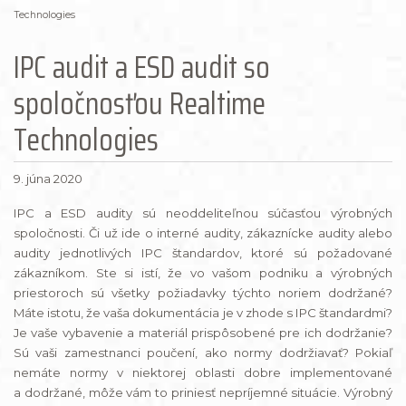
Technologies
IPC audit a ESD audit so
spoločnosťou Realtime
Technologies
9. júna 2020
IPC a ESD audity sú neoddeliteľnou súčasťou výrobných
spoločnosti. Či už ide o interné audity, zákaznícke audity alebo
audity jednotlivých IPC štandardov, ktoré sú požadované
zákazníkom. Ste si istí, že vo vašom podniku a výrobných
priestoroch sú všetky požiadavky týchto noriem dodržané?
Máte istotu, že vaša dokumentácia je v zhode s IPC štandardmi?
Je vaše vybavenie a materiál prispôsobené pre ich dodržanie?
Sú vaši zamestnanci poučení, ako normy dodržiavať? Pokiaľ
nemáte normy v niektorej oblasti dobre implementované
a dodržané, môže vám to priniesť nepríjemné situácie. Výrobný