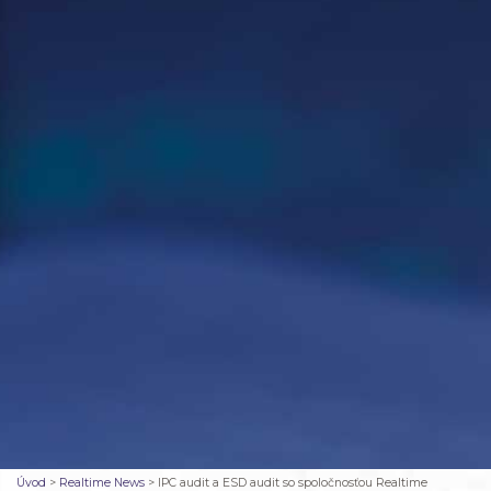
Úvod
>
Realtime News
>
IPC audit a ESD audit so spoločnosťou Realtime