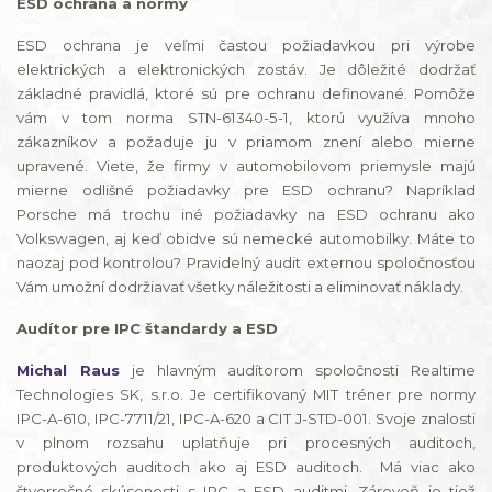
ESD ochrana a normy
ESD ochrana je veľmi častou požiadavkou pri výrobe
elektrických a elektronických zostáv. Je dôležité dodržať
základné pravidlá, ktoré sú pre ochranu definované. Pomôže
vám v tom norma STN-61340-5-1, ktorú využíva mnoho
zákazníkov a požaduje ju v priamom znení alebo mierne
upravené. Viete, že firmy v automobilovom priemysle majú
mierne odlišné požiadavky pre ESD ochranu? Napríklad
Porsche má trochu iné požiadavky na ESD ochranu ako
Volkswagen, aj keď obidve sú nemecké automobilky. Máte to
naozaj pod kontrolou? Pravidelný audit externou spoločnosťou
Vám umožní dodržiavať všetky náležitosti a eliminovať náklady.
Audítor pre IPC štandardy a ESD
Michal Raus
je hlavným audítorom spoločnosti Realtime
Technologies SK, s.r.o. Je certifikovaný MIT tréner pre normy
IPC-A-610, IPC-7711/21, IPC-A-620 a CIT J-STD-001. Svoje znalosti
v plnom rozsahu uplatňuje pri procesných auditoch,
produktových auditoch ako aj ESD auditoch. Má viac ako
štvorročné skúsenosti s IPC a ESD auditmi. Zároveň je tiež