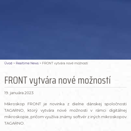
Úvod
>
Realtime News
>
FRONT vytvára nové možností
FRONT vytvára nové možností
19. januára 2023
Mikroskop FRONT je novinka z dielne dánskej spoločnosti
TAGARNO, ktorý vytvára nové možnosti v rámci digitálnej
mikroskopie, pričom využíva známy softvér z iných mikroskopov
TAGARNO.