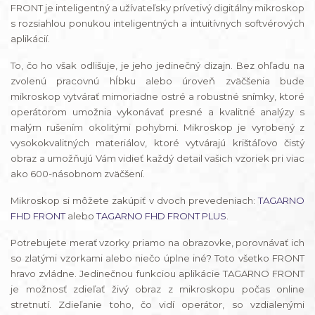
FRONT je inteligentný a užívateľsky prívetivý digitálny mikroskop
s rozsiahlou ponukou inteligentných a intuitívnych softvérových
aplikácií.
To, čo ho však odlišuje, je jeho jedinečný dizajn. Bez ohľadu na
zvolenú pracovnú hĺbku alebo úroveň zväčšenia bude
mikroskop vytvárať mimoriadne ostré a robustné snímky, ktoré
operátorom umožnia vykonávať presné a kvalitné analýzy s
malým rušením okolitými pohybmi. Mikroskop je vyrobený z
vysokokvalitných materiálov, ktoré vytvárajú krištáľovo čistý
obraz a umožňujú Vám vidieť každý detail vašich vzoriek pri viac
ako 600-násobnom zväčšení.
Mikroskop si môžete zakúpiť v dvoch prevedeniach:
TAGARNO
FHD FRONT
alebo
TAGARNO FHD FRONT PLUS
.
Potrebujete merať vzorky priamo na obrazovke, porovnávať ich
so zlatými vzorkami alebo niečo úplne iné? Toto všetko FRONT
hravo zvládne. Jedinečnou funkciou aplikácie TAGARNO FRONT
je možnosť zdieľať živý obraz z mikroskopu počas online
stretnutí. Zdieľanie toho, čo vidí operátor, so vzdialenými